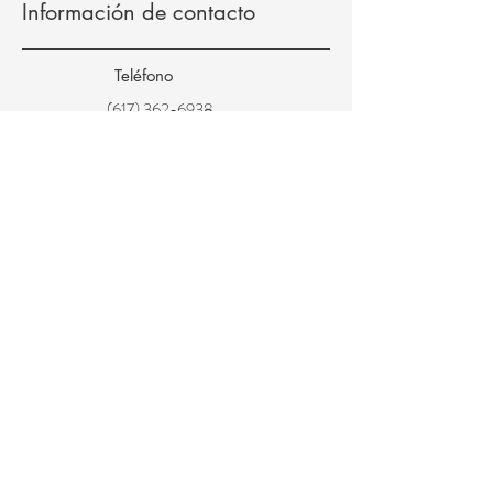
Información de contacto
Teléfono
(617) 362-6938
Correo electrónico
info@mdmalpert.co
m
Dirección
263 Concord Ave #1A, Cambridge, MA
02138