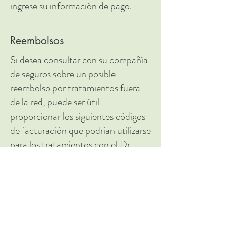
ingrese su información de pago.
Reembolsos
Si desea consultar con su compañía
de seguros sobre un posible
reembolso por tratamientos fuera
de la red, puede ser útil
proporcionar los siguientes códigos
de facturación que podrían utilizarse
para los tratamientos con el Dr.
Alpert:
Evaluación inicial: a) 90792 o b)
99204/5 +/- 90836
Solo psicoterapia: 90834 o 90837
Solo manejo de medicamentos: