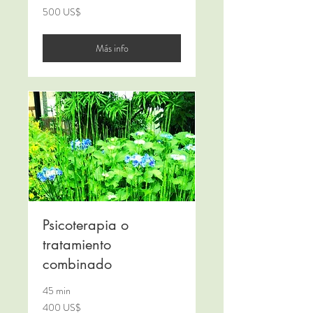
500
500 US$
dólares
estadounidenses
Más info
Psicoterapia o
tratamiento
combinado
45 min
400
400 US$
dólares