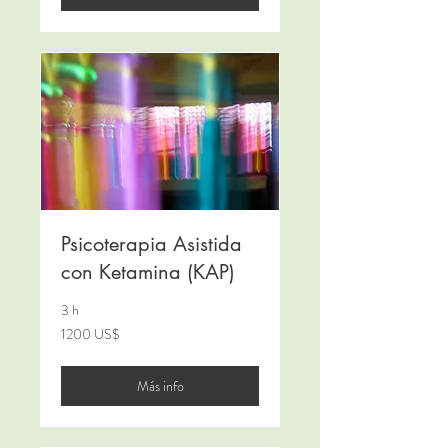
Psicoterapia Asistida
con Ketamina (KAP)
3 h
1200
1200 US$
dólares
estadounidenses
Más info