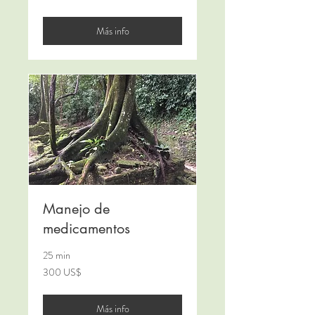
estadounidenses
Más info
Manejo de
medicamentos
25 min
300
300 US$
dólares
estadounidenses
Más info