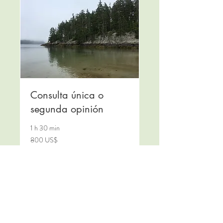
Consulta única o
segunda opinión
1 h 30 min
800
800 US$
dólares
estadounidenses
Más info