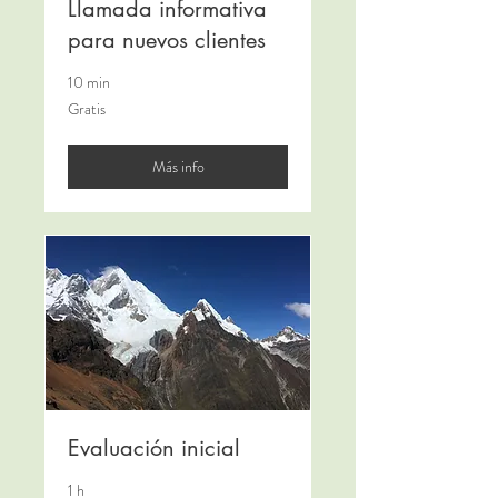
Llamada informativa
para nuevos clientes
10 min
Gratis
Gratis
Más info
Evaluación inicial
1 h